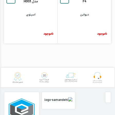
F4
مدل H003
دیواین
اسپنوی
ناموجود
ناموجود