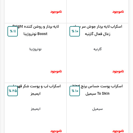
ناموجود
ناموجود
اسکراب لایه بردار جوش سر سیاه
لایه بردار و روشن کننده Bright
%
۱۱
%
۱۰
زغال فعال گارنیه
Boost نوتروژینا
گارنیه
نوتروژینا
ناموجود
ناموجود
اسکراب پوست حساس برنج kind
اسکراب لب و پوست شکر قهوه ای
%
۲۵
%
۱۰
To Skin سیمپل
ایمیجز
سیمپل
ایمیجز
ناموجود
ناموجود