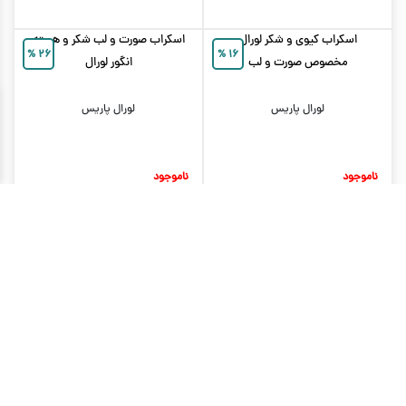
اسکراب کیوی و شکر لورال
اسکراب صورت و لب شکر و هسته
%
۲۶
%
۱۶
مخصوص صورت و لب
انگور لورال
لورال پاریس
لورال پاریس
ناموجود
ناموجود
اسکراب روزانه نوتروژینا حاوی
اسکراب صورت نوتروژینا مدل Skin
%
۱۰
عصاره گریپ فروت مدل Visibly
Detox
Clear
نوتروژینا
نوتروژینا
ناموجود
ناموجود
کرم اسکراب صورت اِلارو مخصوص
اسکراب لایه بردار صورت آدرا حاوی