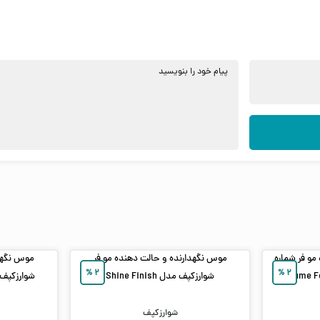
پیام خود را بنویسید
مو فر شماره
موس نگهدارنده و حالت دهنده مو فر
موس نگهدا
%
۲
%
۲
Volume For Thini
شوارزکپف مدل Shine Finish
شوارزکپف مدل  Curls
شوارزکپف