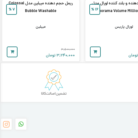
هنده و بلند کننده لورال مدل
ریمل حجم‌ دهنده میبلین مدل Colossal
%
۷
%
۱۶
Bubble Washable
Panorama Volume Millio
لورال پاریس
میبلین
۳,۵۰۰,۰۰۰
ومان
۳,۲۴۰,۰۰۰
تومان