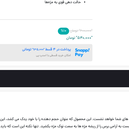
حالت دهی قوی به مژه‌ها
حاوی روغن های طبیعی
پوشش تک تک مژه ها
دارای برس منحنی شکل
"۶۰۰,۰۰۰"
حجم 12 میل
تومان
۱۰
%
"۵۴۰,۰۰۰"
تومان
پرداخت در ۴ قسط
تومانی
"۱۳۵,۰۰۰"
امکان خرید قسطی با اسنپ پی
یار جذاب است و کاملا بر روی مژه های شما خواهد نشست. این محصول که عنوان حجم دهنده را با خود یدک