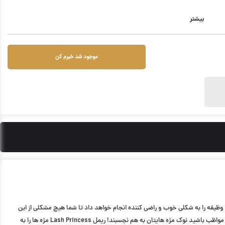
بیشتر
موجود شد خبرم کن
 می کشد، این وظیفه را به شکلی خوب و راضی کننده انجام خواهد داد تا شما هیچ مشکلی از این
بابت نداشته باشید. برای استفاده از این ریمل کار سختی نخواهید داشت و فقط کافیست به آرامی برس را از ریشه مژه ها به سمت نوک مژه بکشید. تنها نکته این است که باید مواظب باشید نوک مژه هایتان به هم نچسبند! ریمل Lash Princess مژه ها را به