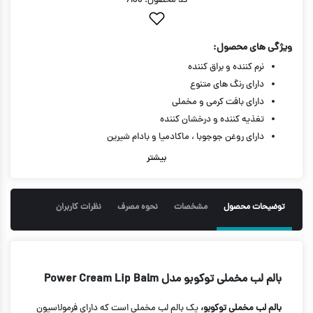
کد محصول: 7166
ویژگی های محصول:
نرم کننده و براق کننده
دارای رنگ های متنوع
دارای بافت کرمی و مخملی
تغذیه کننده و درخشان کننده
دارای روغن جوجوبا ، ماکادمیا و بادام شیرین
آبرسانی طولانی مدت لب
بیشتر
جلوگیری از خشکی لب
حجم 3.5 گرم
توضیحات محصول
مشخصات
نحوه مصرف
نظرات کاربران
بالم لب مخملی توکوبو مدل Power Cream Lip Balm
بالم لب مخملی توکوبو،
یک بالم لب مخملی است که دارای فرمولاسیون