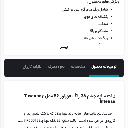
ویژگی های محصول:
شامل رنگ های گرم،سرد و خنثی
رنگدانه های قوی
ضدآب
ماندگاری بالا
پیگمنت دهی بالا
28 رنگ مات و شاین
بیشتر
فاقد تست حیوانی
گیاهی
توضیحات محصول
مشخصات
نحوه مصرف
نظرات کاربران
پالت سایه چشم 28 رنگ فوراور 52 مدل Tuscanny
Intense
از جدیدترین پالت های سایه برند فوراور52 که با رنگ بندی زیبا و
کاربردی طراحی شده است، پالت سایه 28 رنگ فوراور52 IPC001 است.