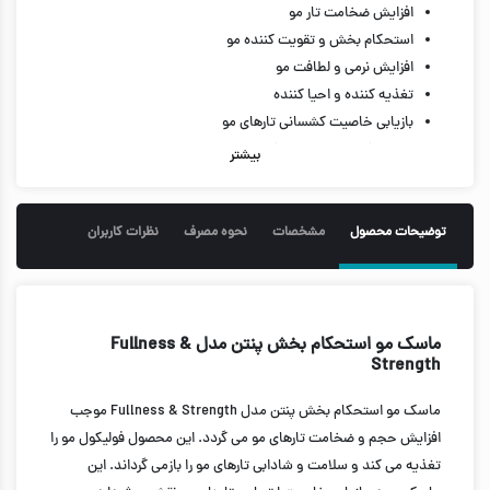
افزایش ضخامت تار مو
استحکام بخش و تقویت کننده مو
افزایش نرمی و لطافت مو
تغذیه کننده و احیا کننده
بازیابی خاصیت کشسانی تارهای مو
شاداب کننده و درخشان کننده
بیشتر
جلوگیری از ریزش مو
محافظت از مو در برابر آسیب های حرارتی
مناسب موهای خشک و آسیب دیده
توضیحات محصول
مشخصات
نحوه مصرف
نظرات کاربران
حاوی پرو ویتامین ضد ریزش، ترمیم کننده، افزایش سرعت رشد مو،
تقویت کننده
300 میل
ماسک مو استحکام بخش پنتن مدل Fullness &
Strength
ماسک مو استحکام بخش پنتن مدل Fullness & Strength موجب
افزایش حجم و ضخامت تارهای مو می گردد. این محصول فولیکول مو را
تغذیه می کند و سلامت و شادابی تارهای مو را بازمی گرداند. این