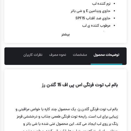
نرم کننده لب
حاوی ویتامین E و شی باتر
حاوی ضد آفتاب SPF15
مرطوب کننده ی لب
محافظ لب در برابر اشعه ی مضر UV
بیشتر
جلوگیری از ترک خوردن و پوسته پوسته شدن لب
براق کننده لب
دارای رنگ قرمز
توضیحات محصول
مشخصات
نحوه مصرف
نظرات کاربران
حجم 4.6 گرم
بالم لب توت فرنگی اس پی اف 15 گلدن رز
بالم لب
توت فرنگی
گلدن رز، یک محصول چند کاره با خواص مراقبتی و
زیبایی برای لب است. رایحه
توت فرنگی
طعمی جذاب و درخششی قرمز
رنگ بر روی لب ایجاد می کند. این محصول غنی شده با شی باتر و