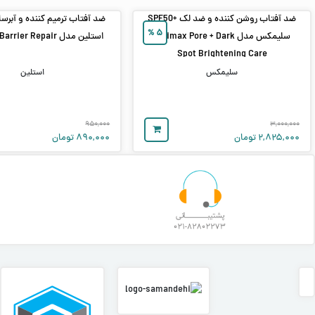
ضد آفتاب روشن‌ کننده و ضد لک +SPF50
%
۵
سلیمکس مدل Celimax Pore + Dark
استلین مدل Moisture Barrier Repair
Spot Brightening Care
سلیمکس
استلین
۹۵۰,۰۰۰
۳,۰۰۰,۰۰۰
۲,۸۲۵,۰۰۰
تومان
۸۹۰,۰۰۰
تومان