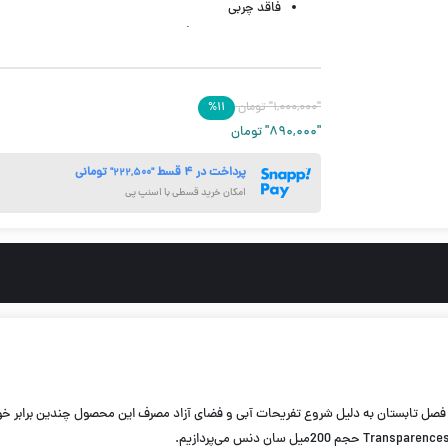
فاقد چربی
دارای بالاترین محافظت از پوست
ضد آب و ضد تعریق
مناسب برای استفاده در استخر و دریا
"۱,۰۰۰,۰۰۰"
تومان
۱۱
%
بدون پارابن، گلوتن، الکل و آلومینیوم
"۸۹۰,۰۰۰"
تومان
بدون تست حیوانی
200 میل
پرداخت در ۴ قسط
تومانی
"۲۲۲,۵۰۰"
امکان خرید قسطی با اسنپ پی
 تابستان به دلیل شروع تفریحات آبی و فضای آزاد مصرف این محصول چندین برابر خوا