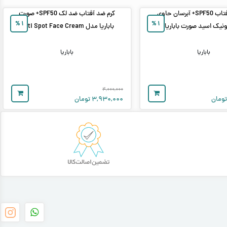
کرم ضد آفتاب SPF50+ آبرسان حاوی
کرم ضد آفتاب ضد لک SPF50+ صورت
%
۱
%
۱
ونیک اسید صورت باباریا
باباریا مدل Anti Spot Face Cream
باباریا
باباریا
۴,۰۰۰,۰۰۰
ومان
۳,۹۳۰,۰۰۰
تومان