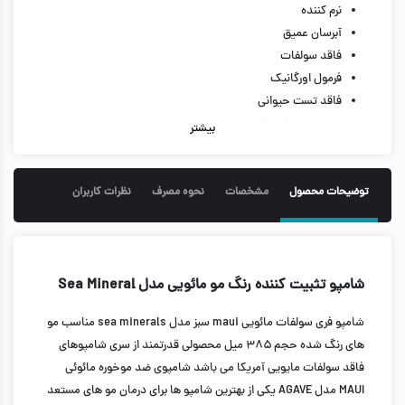
نرم کننده
آبرسان عمیق
فاقد سولفات
فرمول اورگانیک
فاقد تست حیوانی
تقویت و تغذیه کننده
بیشتر
فاقد پارابن و سیلیکون
مناسب مو های رنگ شده
افزایش انعطاف پذیری مو
توضیحات محصول
مشخصات
نحوه مصرف
نظرات کاربران
ایجاد حس سبکی در مو ها
حاوی عصاره جلبک و خزه دریایی
تثبیت و افزایش ماندگاری رنگ مو
حاوی آلوئه ورا به عنوان پایه اصلی
شامپو تثبیت کننده رنگ مو مائویی مدل Sea Mineral
افزایش مقاومت مو در برابر شکستگی
شامپو فری سولفات مائویی maui سبز مدل sea minerals مناسب مو
385 میل
های رنگ شده حجم ۳۸۵ میل محصولی قدرتمند از سری شامپوهای
فاقد سولفات مایویی آمریکا می باشد شامپوی ضد موخوره مائوئی
MAUI مدل AGAVE یکی از بهترین شامپو ها برای درمان مو های مستعد