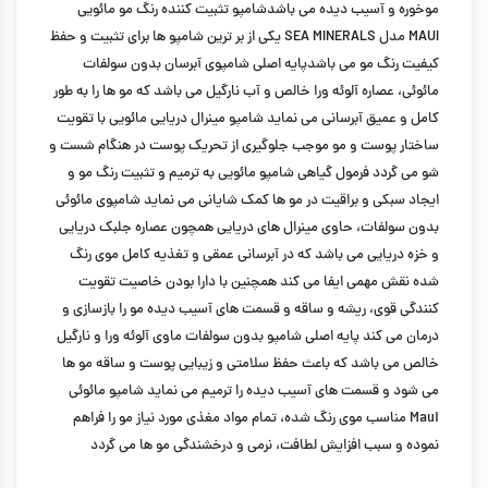
موخوره و آسیب دیده می باشدشامپو تثبیت کننده رنگ مو مائویی
MAUI مدل SEA MINERALS یکی از بر ترین شامپو ها برای تثبیت و حفظ
کیفیت رنگ مو می باشدپایه اصلی شامپوی آبرسان بدون سولفات
مائوئی، عصاره آلوئه ورا خالص و آب نارگیل می باشد که مو ها را به طور
کامل و عمیق آبرسانی می نماید شامپو مینرال دریایی مائویی با تقویت
ساختار پوست و مو موجب جلوگیری از تحریک پوست در هنگام شست و
شو می گردد فرمول گیاهی شامپو مائویی به ترمیم و تثبیت رنگ مو و
ایجاد سبکی و براقیت در مو ها کمک شایانی می نماید شامپوی مائوئی
بدون سولفات، حاوی مینرال های دریایی همچون عصاره جلبک دریایی
و خزه دریایی می باشد که در آبرسانی عمقی و تغذیه کامل موی رنگ
شده نقش مهمی ایفا می کند همچنین با دارا بودن خاصیت تقویت
کنندگی قوی، ریشه و ساقه و قسمت های آسیب دیده مو را بازسازی و
درمان می کند پایه اصلی شامپو بدون سولفات ماوی آلوئه ورا و نارگیل
خالص می باشد که باعث حفظ سلامتی و زیبایی پوست و ساقه مو ها
می شود و قسمت های آسیب دیده را ترمیم می نماید شامپو مائوئی
Maui مناسب موی رنگ شده، تمام مواد مغذی مورد نیاز مو را فراهم
نموده و سبب افزایش لطافت، نرمی و درخشندگی مو ها می گردد