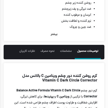
روشن کننده زیر چشم
ضد تیرگی و پف زیرچشم
آبرسان و مرطوب کننده
نرم کننده و لطافت بخش
ضد چین و چروک
ضد لک و سیاهی زیر چشم
بیشتر
توضیحات محصول
مشخصات
نحوه مصرف
نظرات کاربران
کرم روشن کننده دور چشم ویتامین C بالانس مدل
Vitamin C Dark Circle Corrector
کرم دور چشم
Balance Active Formula Vitamin C Dark Circle
Corrector
با ترکیبی از
ویتامین C
و
پپتیدها
، برای کاهش تیرگی،
افزایش شفافیت و طراوت پوست اطراف چشم طراحی شده است. این