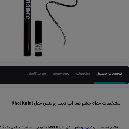
توضیحات محصول
مشخصات
نحوه مصرف
نظرات کاربران
مشخصات مداد چشم ضد آب دیپ رومنس مدل Khol Kajal
مداد چشم ضد آب
دیپ رومنس
مدل Khol Kajal به نوعی ، جذابیت خاصی به نگاه شما می بخشد.غلطت بالا و بافت منسجم این محصول نیز، آن را به گونه ای متمایز از مداد چشم های دیگر تبدیل ساخته است.