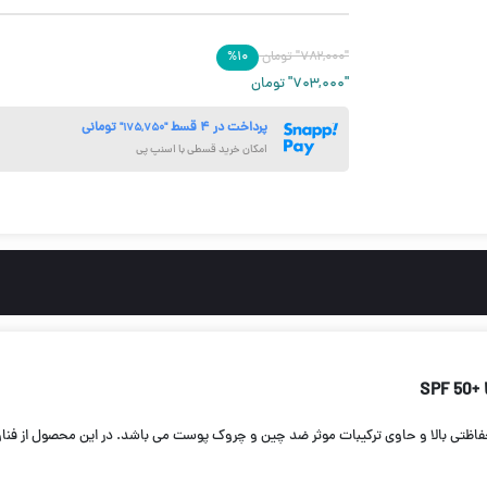
"۷۸۲,۰۰۰"
تومان
۱۰
%
"۷۰۳,۰۰۰"
تومان
پرداخت در ۴ قسط
تومانی
"۱۷۵,۷۵۰"
امکان خرید قسطی با اسنپ پی
چروک سان سیف مدل Anti Ageing با SPF 50، دارای قدرت حفاظتی بالا و حاوی تركیبات موثر ضد چین و چروک پوست می ب