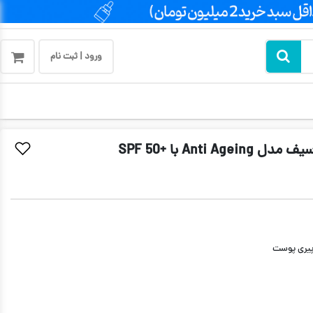
ورود | ثبت نام
An با +SPF 50