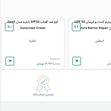
ضد آفتاب ترمیم‌ کننده و آبرسان SPF 50+
کرم ضد آفتاب SPF50 باباریا مدل Sport
%
۱
%
۶
Moist
Sunscreen Cream
استلین
باباریا
۴,۰۰۰,۰۰۰
ان
۳,۹۳۰,۰۰۰
تومان