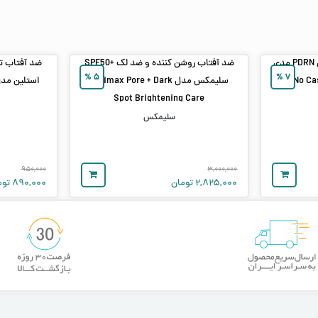
سرم ضد آفتاب SPF50+ آبرسان PDRN مدی‌
ضد آفتاب روشن‌ کننده و ضد لک +SPF50
%
۵
%
۷
سلیمکس مدل Celimax Pore + Dark
استلین مدل ure Barrier Repair
Spot Brightening Care
سلیمکس
۹۵۰,۰۰۰
۳,۰۰۰,۰۰۰
۲,۸۲۵,۰۰۰
تومان
۸۹۰,۰۰۰
توم