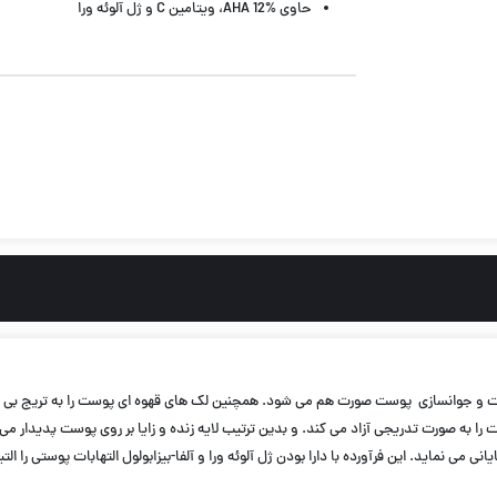
حاوی AHA 12%، ویتامین C و ژل آلوئه ورا
مناسب برای سنین بالای 20 سال
50 میل
وست را به صورت تدریجی آزاد می کند. و بدین ترتیب لایه زنده و زایا بر روی پوست پدی
می نماید. این فرآورده با دارا بودن ژل آلوئه ورا و آلفا-بیزابولول التهابات پوستی را ا