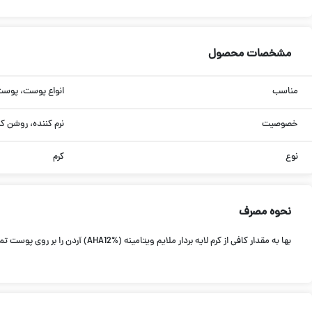
مشخصات محصول
مناسب
انواع پوست، پوس
خصوصیت
نرم کننده، روشن ک
نوع
کرم
نحوه مصرف
بها به مقدار كافی از كرم لایه بردار ملایم ویتامینه (AHA12%) آردن را بر روی پوست تمیزشده دست و گردن پخش نمائید . صبح ها ابتدا به كمك پنبه و آب ولرم بقایای كرم را از سطح پوست پاك كرده و از كرم ضد آفتاب با فاكتور حفاظتی بالا استفاده نمائید.