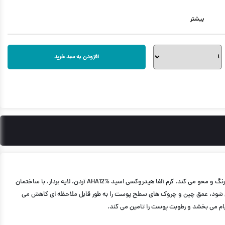
بیشتر
افزودن به سبد خرید
کرم لایه بردار آردن، پوست را به صورت ملایم لایه برداری می کند و باعث افزایش رطوبت و جوانسازی پوست صورت هم می شود. همچنین لک های قهوه ای پوست را به تریج بی رنگ و محو می کند. كرم آلفا هیدروكسی اسید AHA12% آردن، لایه بردار، با ساختمان
دار می شود، عمق چین و چروک های سطح پوست را به طور قابل ملاحظه ای کاهش می
لتیام می بخشد و رطوبت پوست را تامین می کند.