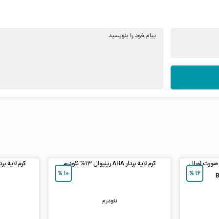
پیام خود را بنویسید
 صورت لورال
کرم لایه بردار AHA رینیوال ۱۳% نئودرم
کرم لایه بردار PHA15% تایم ویت 
%
۱۰
%
۱۶
نئودرم