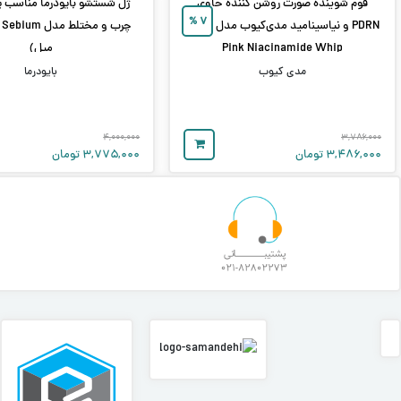
فوم شوینده صورت روشن‌ کننده حاوی
ژل شستشو بایودرما مناسب 
%
۷
PDRN و نیاسینامید مدی‌کیوب مدل PDRN
Pink Niacinamide Whip
میل)
مدی کیوب
بایودرما
۴,۰۰۰,۰۰۰
۳,۷۸۶,۰۰۰
۳,۴۸۶,۰۰۰
تومان
۳,۷۷۵,۰۰۰
تومان