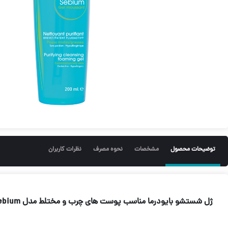
توضیحات محصول
مشخصات
نحوه مصرف
نظرات کاربران
ژل شستشو بایودرما مناسب پوست های چرب و مختلط مدل Sebium (200 میل)