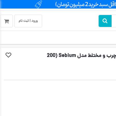
ورود | ثبت نام
ژل شستشو بایودرما مناسب پوست های چرب و مختلط مدل Sebium (200