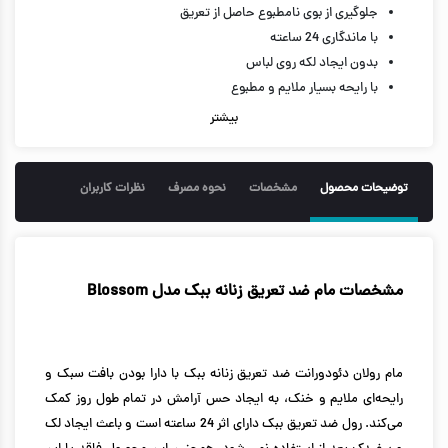
جلوگیری از بوی نامطبوع حاصل از تعریق
با ماندگاری 24 ساعته
بدون ایجاد لکه روی لباس
با رایحه بسیار ملایم و مطبوع
بدون پارابن
بیشتر
حجم 50 میل
توضیحات محصول
مشخصات
نحوه مصرف
نظرات کاربران
مشخصات مام ضد تعریق زنانه ببک مدل Blossom
مام رولان دئودورانت ضد تعریق زنانه ببک با دارا بودن بافت سبک و
رایحه‌ای ملایم و خنک، به ایجاد حس آرامش در تمام طول روز کمک
می‌کند. رول ضد تعریق ببک دارای اثر 24 ساعته است و باعث ایجاد لک