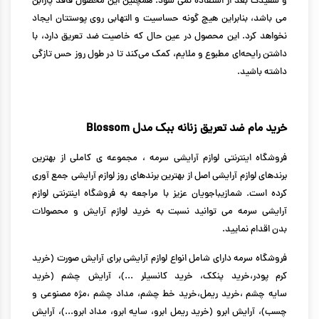
و سفیدک بعد از استفاده نمی شود. همچنین این محصول فاقد پارابن
می باشد، بنابراین هیچ گونه حساسیت و التهابی روی پوستتان ایجاد
نخواهد کرد. این محصول در عین حال که خاصیت ضد تعریق دارد، با
داشتن رایحه‌ای مطبوع و ملایم، کمک می‌کند تا در طول روز حس تازگی
داشته باشید.
خرید مام ضد تعریق زنانه ببک مدل Blossom
فروشگاه اینترنتی لوازم آرایشی
سرمه ، مجموعه ی کاملی از بهترین
برندهای لوازم آرایشی اصل از بهترین برندهای روز لوازم آرایشی جمع آوری
کرده است. شمازیباجویان عزیز با مراجعه به فروشگاه اینترنتی لوازم
آرایشی سرمه می توانید نسبت به
خرید لوازم آرایش
و
محصولات
بدن
اقدام نمایید.
فروشگاه سرمه دارای شامل انواع لوازم آرایشی برای آرایش صورت (
خرید
کرم پودر
،
خرید پنکک
،
خرید کانسیلر
...)، آرایش چشم (
خرید
سایه چشم
،
خرید ریمل
،
خرید خط چشم
،
مداد چشم
،
مژه مصنوعی و
چسب
)، آرایش ابرو (
خرید ریمل ابرو
، سایه ابرو، مداد ابرو...)، آرایش