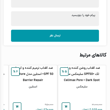
پیام خود را بنویسید
ارسال نظر
کالاهای مرتبط
ضد آفتاب روشن‌ کننده و ضد
ضد آفتاب ترمیم‌ کننده و آبرسان
%
۶
%
۵
لک +SPF50 سلیمکس مدل
SPF 50+ استلین مدل Moisture
مدل nscreen Cream
Barrier Repair
Celimax Pore + Dark Spot
Brightening Care
سلیمکس
استلین
,۰۰۰
۹۵۰,۰۰۰
۳,۰۰۰,۰۰۰
۲,۸۲۵,۰۰۰
تومان
۸۹۰,۰۰۰
تومان
۰۰۰