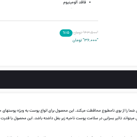
فاقد آلومینیوم
مناسب آقایان
فاقد الکل
75 میل
"۴۳,۵۰۰"
تومان
۱۵
%
"۳۶,۰۰۰"
تومان
ژل دئودورانت مر
این دئودورانت از سدیم لورت سولفات و آلومینیوم استفاده نشده است که این ویژگی می‎تواند تاثیر بسزایی در سلامت پوست ناحیه