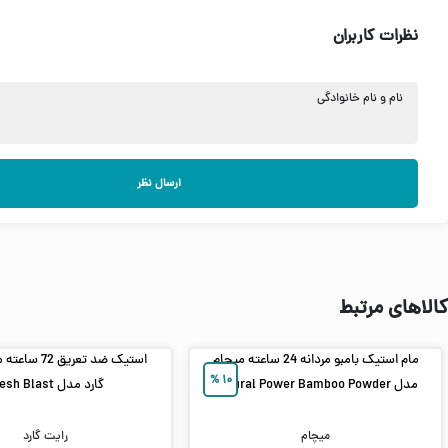
نظرات کاربران
نام و نام خانوادگی
ارسال نظر
کالاهای مرتبط
مام استیک بامبو مردانه 24 ساعته میچام
استیک ضد تعریق 
%
۱۰
مدل Natural Power Bamboo Powder
گارد مدل Fresh Blast
میچام
رایت گارد