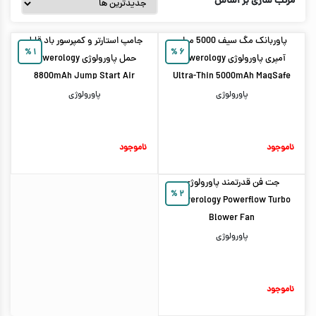
مرتب سازی بر اساس
پاوربانک مگ سیف 5000 میلی
جامپ استارتر و کمپرسور باد قابل
%
۱
%
۶
آمپری پاورولوژی Powerology
حمل پاورولوژی Powerology
8800mAh Jump Start Air
Ultra-Thin 5000mAh MagSafe
Compressor
Power Bank
پاورولوژی
پاورولوژی
ناموجود
ناموجود
جت فن قدرتمند پاورولوژی
%
۲
Powerology Powerflow Turbo
Blower Fan
پاورولوژی
ناموجود