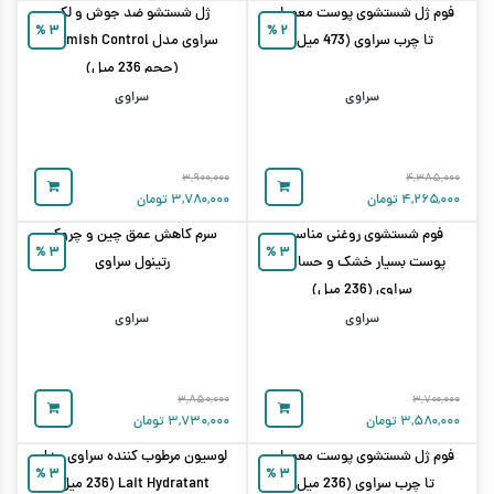
فوم ژل شستشوی پوست معمولی
ژل شستشو ضد جوش و لک
%
۳
%
۲
تا چرب سراوی (473 میل)
سراوی مدل Blemish Control
(حجم 236 میل)
سراوی
سراوی
۳,۹۰۰,۰۰۰
۴,۳۸۵,۰۰۰
۴,۲۶۵,۰۰۰
تومان
۳,۷۸۰,۰۰۰
تومان
فوم شستشوی روغنی مناسب
سرم کاهش عمق چین و چروک
%
۳
%
۳
پوست بسیار خشک و حساس
رتینول سراوی
سراوی (236 میل)
سراوی
سراوی
۳,۸۵۰,۰۰۰
۳,۷۰۰,۰۰۰
۳,۵۸۰,۰۰۰
تومان
۳,۷۳۰,۰۰۰
تومان
فوم ژل شستشوی پوست معمولی
لوسیون مرطوب کننده سراوی مدل
%
۳
%
۳
تا چرب سراوی (236 میل)
Lait Hydratant (236 میل)