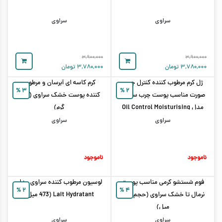
سراوی
سراوی
۳,۹۰۰,۰۰۰
۳,۹۰۰,۰۰۰
۳,۷۸۰,۰۰۰
تومان
۳,۷۸۰,۰۰۰
تومان
ژل کرم مرطوب کننده کنترل چربی
کرم کاسه ای آبرسان و مرطوب
%
۳
%
۲
صورت مناسب پوست چرب سراوی
کننده پوست خشک سراوی (340
مدل Oil Control Moisturising
گرم)
Gel Cream
سراوی
سراوی
ناموجود
ناموجود
فوم شستشو کرمی مناسب پوست
لوسیون مرطوب کننده سراوی مدل
%
۲
%
۴
نرمال تا خشک سراوی (حجم 236
Lait Hydratant (473 میل)
میل)
سراوی
سراوی