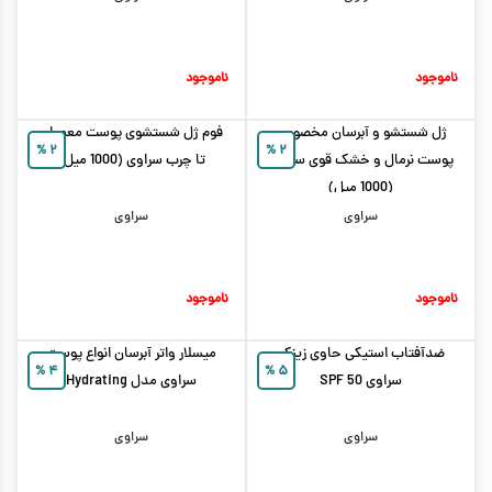
ناموجود
ناموجود
ژل شستشو و آبرسان مخصوص
فوم ژل شستشوی پوست معمولی
%
۲
%
۲
پوست نرمال و خشک قوی سراوی
تا چرب سراوی (1000 میل)
(1000 میل)
سراوی
سراوی
ناموجود
ناموجود
ضدآفتاب استیکی حاوی زینک
میسلار واتر آبرسان انواع پوست
%
۴
%
۵
سراوی SPF 50
سراوی مدل Hydrating
سراوی
سراوی