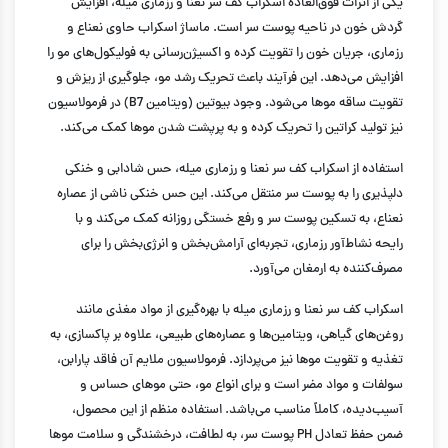
یکی از اثرات فوق‌العاده اسکراب کف سر نعنا و رزماری میله، افزایش
گردش خون در ناحیه پوست سر است. ماساژ اسکراب حاوی نعناع و
رزماری، جریان خون را تقویت کرده و اکسیژن‌رسانی به فولیکول‌های مو را
افزایش می‌دهد. این فرآیند باعث تحریک رشد مو، جلوگیری از ریزش و
تقویت ساقه موها می‌شود. وجود بیوتین (ویتامین B7) در فرمولاسیون
نیز تولید کراتین را تحریک کرده و به پرپشت شدن موها کمک می‌کند.
استفاده از اسکراب کف سر نعنا و رزماری میله، حس شادابی و خنکی
دلپذیری را به پوست سر منتقل می‌کند. این حس خنکی ناشی از عصاره
نعناع، به تسکین پوست سر و رفع خستگی روزانه کمک می‌کند و با
رایحه نشاط‌آور رزماری، تجربه‌ای آرامش‌بخش و انرژی‌بخش را برای
مصرف‌کننده به ارمغان می‌آورد.
اسکراب کف سر نعنا و رزماری میله با بهره‌گیری از مواد مغذی مانند
روغن‌های گیاهی، ویتامین‌ها و عصاره‌های طبیعی، علاوه بر پاکسازی، به
تغذیه و تقویت موها نیز می‌پردازد. فرمولاسیون ملایم آن فاقد پارابن،
سولفات و مواد مضر است و برای انواع مو، حتی موهای حساس و
آسیب‌دیده، کاملاً مناسب می‌باشد. استفاده منظم از این محصول،
ضمن حفظ تعادل PH پوست سر، به لطافت، درخشندگی و سلامت موها