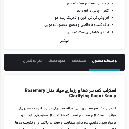
پاکسازی عمیق پوست کف سر
کنترل چربی و شوره سر
افزایش گردش خون و تحریک رشد مو
پاک کننده ناخالصی و تجمع محصولات مویی
احیا و شاداب پوست کف سر
فرمولاسیون ملایم و مغذی
بیشتر
حس شادابی و خنکی بعد از استفاده
مناسب برای انواع مو
فاقد پارابن، سولفات و مواد مضر
توضیحات محصول
مشخصات
نحوه مصرف
نظرات کاربران
حجم: 170 گرم
اسکراب کف سر نعنا و رزماری میله مدل Rosemary
Clarifying Sugar Scalp
اسکراب کف سر نعنا و رزماری میله، محصولی نوآورانه و تخصصی برای
مراقبت عمیق از پوست سر است که با ترکیبی از عصاره‌های طبیعی و
فرمولاسیون ملایم، تجربه‌ای متفاوت و موثر در پاکسازی و تقویت موها