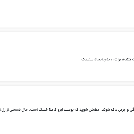
 کننده، براش ، بدن ایجاد سفیدک
 آلودگی و چربی پاک شوند. مطمئن شوید که پوست ابرو کاملا خشک است. حال قسمتی از ژل ابر