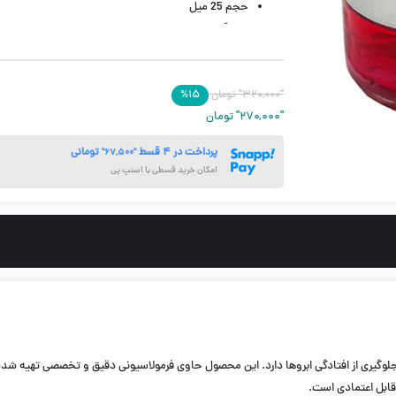
حجم 25 میل
ماندگاری ۲۴ ساعته
شستشوی آسان
بدون ایجاد سفیدک
"۳۲۰,۰۰۰"
تومان
۱۵
%
"۲۷۰,۰۰۰"
تومان
پرداخت در ۴ قسط
تومانی
"۶۷,۵۰۰"
امکان خرید قسطی با اسنپ پی
وگیری از افتادگی ابروها دارد. این محصول حاوی فرمولاسیونی دقیق و تخصصی تهیه شده که ا