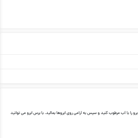
و را با آب مرطوب کنید و سپس به آرامی روی ابروها بمالید. با برس ابرو می توانید