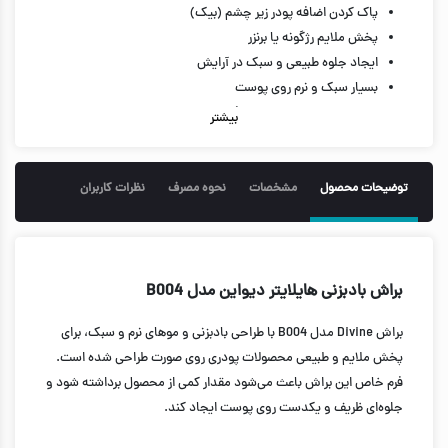
پاک کردن اضافه پودر زیر چشم (بیک)
پخش ملایم رژگونه یا برنزر
ایجاد جلوه طبیعی و سبک در آرایش
بسیار سبک و نرم روی پوست
مناسب استفاده روزانه و حرفه‌ای
بیشتر
قابل شست‌وشو و بادوام
توضیحات محصول
مشخصات
نحوه مصرف
نظرات کاربران
براش بادبزنی هایلایتر دیواین مدل B004
براش Divine مدل B004 با طراحی بادبزنی و موهای نرم و سبک، برای
پخش ملایم و طبیعی محصولات پودری روی صورت طراحی شده است.
فرم خاص این براش باعث می‌شود مقدار کمی از محصول برداشته شود و
جلوه‌ای ظریف و یکدست روی پوست ایجاد کند.