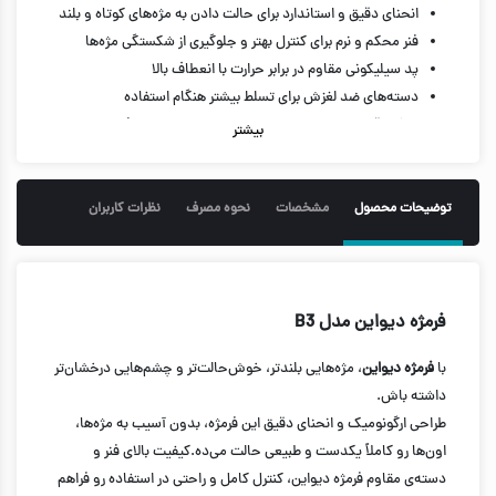
انحنای دقیق و استاندارد برای حالت دادن به مژه‌های کوتاه و بلند
فنر محکم و نرم برای کنترل بهتر و جلوگیری از شکستگی مژه‌ها
پد سیلیکونی مقاوم در برابر حرارت با انعطاف بالا
دسته‌های ضد لغزش برای تسلط بیشتر هنگام استفاده
سبک، قابل حمل و مناسب برای استفاده روزانه و حرفه‌ای
بیشتر
کمک به بازتر دیده شدن چشم‌ها و جلوه طبیعی‌تر آرایش
دوام بالا و قابل‌تعویض بودن پد سیلیکونی
توضیحات محصول
مشخصات
نحوه مصرف
نظرات کاربران
فرمژه دیواین مدل B3
با
فرمژه دیواین
، مژه‌هایی بلندتر، خوش‌حالت‌تر و چشم‌هایی درخشان‌تر
داشته باش.
طراحی ارگونومیک و انحنای دقیق این فرمژه، بدون آسیب به مژه‌ها،
اون‌ها رو کاملاً یکدست و طبیعی حالت می‌ده.کیفیت بالای فنر و
دسته‌ی مقاوم فرمژه دیواین، کنترل کامل و راحتی در استفاده رو فراهم