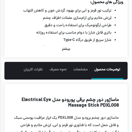
ویژگی های محصول:
ترکیب نور قرمز و آبی برای بهبود گردش خون و کاهش التهاب
لرزش ملایم برای آرام‌سازی عضلات اطراف چشم
طراحی ارگونومیک برای استفاده راحت و دقیق
باتری قابل شارژ با دوام مناسب برای استفاده روزانه
شارژ سریع از طریق درگاه Type-C
مناسب برای انواع پوست و شرایط پوستی اطراف چشم
بیشتر
ساختار مقاوم با بدنه فلزی و پلاستیکی
عملکرد بی‌صدا برای استفاده در محیط‌های آرام
قابل استفاده در خانه، محل کار یا سفر
توضیحات محصول
مشخصات
نحوه مصرف
نظرات کاربران
مناسب برای روتین‌های مراقبت پوستی و زیبایی
ظرفیت باتری: 200 میلی‌آمپر ساعت
زمان شارژ: حدود 2 ساعت
زمان استفاده مداوم: تا 90 دقیقه
ماساژور دور چشم برقی پورودو مدل Electrical Eye
Massage Stick PDXL008
ولتاژ ورودی: DC 5V⎓1A
جنس بدنه: آلیاژ روی + ABS
ماساژور دور چشم پرودو مدل PDXL008 یک ابزار مراقبت پوستی سبک
فناوری نور درمانی: قرمز و آبی
و قابل حمل است که با فناوری نور قرمز و آبی، لرزش ملایم و طراحی
طراحی قابل حمل و سبک