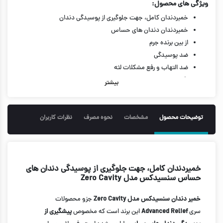
ویژگی های محصول:
خمیردندان کامل، جهت جلوگیری از پوسیدگی دندان
خمیردندان دندان های حساس
از بین برنده جرم
ضد پوسیدگی
ضد التهاب و رفع مشکلات لثه
رفع حساسیت دندان
بیشتر
ضد پلاک
آنتی تارتار
جلوگیری از تحلیل و فرسایش مینای دندان
توضیحات محصول
مشخصات
نحوه مصرف
نظرات کاربران
رفع بوی نامطبوع دهان
160 گرم
خمیردندان کامل، جهت جلوگیری از پوسیدگی دندان های
حساس سنسیدکس مدل Zero Cavity
خمیر دندان سنسیدکس مدل Zero Cavity
جزو محصولات
سری
Advanced Relief
این برند است که مخصوص
پیشگیری از