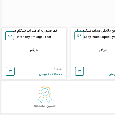
ع ماژیکی ضدآب شیگلم مدل
خط چشم ژله‌ ای ضد آب شیگلم مدل
%
۶
%
۹
Intensify Smudge Proof
Stay Inked Liquid Ey
شیگلم
شیگلم
۱,۸۰۰,۰۰۰
مان
۱,۶۷۵,۰۰۰
تومان