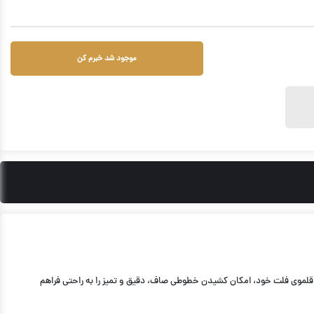
موجود شد خبرم کن
 خط چشم باکیفیت و ماندگار اهمیت بالایی دارد. خط چشم مات الگانت مشکی 01 برند نوت با بافت سبک و قلموی فلت خود، امکان کشیدن خطوطی صاف، دقیق و تمیز را به راحتی فراهم