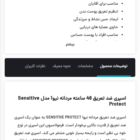
مناسب برای آقایان
تنظیم تعریق پوست بدن
ایجاد حس نشاط و سرزندگی
حاوی عصاره های دریایی
مناسب افراد با پوست حساس
فاقد الکل ، رنگ و نگهدارنده
بیشتر
حجم 150 میل
توضیحات محصول
مشخصات
نحوه مصرف
نظرات کاربران
اسپری ضد تعریق 48 ساعته مردانه نیوآ مدل Sensitive
Protect
اسپری ضد تعریق مردانه نیوا SENSITIVE PROTECT به عنوان یک اسپری
ضد تعریق از قدرت بالایی برخودار است. فرمولاسیون این اسپری در نوع
خود بی نظیر است و رایحه بسیار خوبی منتشر می کند. اسپری ضد تعریق