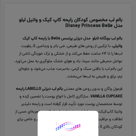
بالم لب مخصوص کودکان رایحه کاپ کیک و وانیل لبلو
مدل Disney Princess Belle
بالم لب بچگانه لابلو مدل دیزنی پرنسس Belle با رایحه کاپ‌ کیک
وانیلی،
با ترکیبی از روغن‌ های طبیعی، شی باتر و ویتامین E، رطوبت
لب‌ها را تا ۲۴ ساعت حفظ می‌کند و از خشکی و ترک‌ خوردگی ناشی از
عوامل محیطی مانند سرما، باد و هوای خشک جلوگیری به‌ عمل می‌آورد.
این بالم لب با بافتی سبک و کرمی، به‌سرعت جذب می‌شود و جلوه‌ای
نرم، براق و طبیعی به لب‌ها می‌بخشد.
فرمول وگان و بدون روغن‌ های معدنی
بالم لب دیزنی LABELLO رایحه
VANILLA CUPCAKE
، سازگاری کامل با انواع پوست را تضمین کرده و
توسط متخصصان پوست مورد تأیید قرار گرفته است و رایحه‌ دلپذیر
وانیلا کاپ‌کیک، حسی لطیف و خوشایند ایجاد کرده و تجربه‌ای حسی از
لطافت و مراقبت روزانه را به همراه دارد. این فرمول ملایم و خاص برای
کودکان بالای 3 سال مناسب است.