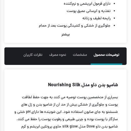
دارای فرمول ابریشمی و نرم‌کننده
تغذیه و آبرسانی عمیق پوست
رایحه لطیف و زنانه
جلوگیری از خشکی و کشیدگی پوست بعد از حمام
حجم 450 میل
بیشتر
توضیحات محصول
مشخصات
نحوه مصرف
نظرات کاربران
شامپو بدن داو مدل Nourishing Silk
بسیاری از متخصصین پوست توصیه می کنند به جهت حفظ لطافت
پوست و جلوگیری از خشکی بیش از حد آن از شامپو بدن و ژل های
شسشتو به جای صابون استفاده شود. این شوینده ها دارای pH خنثی و
سازگار با پوست بوده و چربی طبیعی و رطوبت پوست را حفظ می کنند.
شامپو بدن داو Dove مدل silk glow حاوی پروتئین ابریشم و کرم