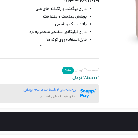
ویژگی های محصول:
دارای پیگمنت و رنگدانه های غنی
پوشش یکدست و یکنواخت
بافت سبک و طبیعی
دارای اپلیکاتور اسفنجی منحصر به فرد
قابل استفاده روی گونه ها
ایجاد جلوه حجیم و زیبا روی گونه
حاوی مواد مغذی مانند ویتامین C
مناسب انواع پوست با هر تناژ رنگی
"۹۰۰,۰۰۰"
حجم 5.2 میل
تومان
۱۰
%
"۸۱۰,۰۰۰"
تومان
پرداخت در ۴ قسط
تومانی
"۲۰۲,۵۰۰"
امکان خرید قسطی با اسنپ پی