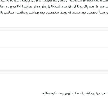
Waterlily & حجم 250ml روحیه شما را تازه کرده و این احساس تازگی تا 24 ساعت با شما همراه خواهد بود.با ژل دوش نیوا واترلیل
روغنی پوست شما را به آرامی اما بسی
ون بسیار تخصصی خود هستند که توسط متخصصین حوزه بهداشت و سلامت ، متناسب با ان
ده بدن را روی لیف یا مستقیماً روی پوست خود بمالید.