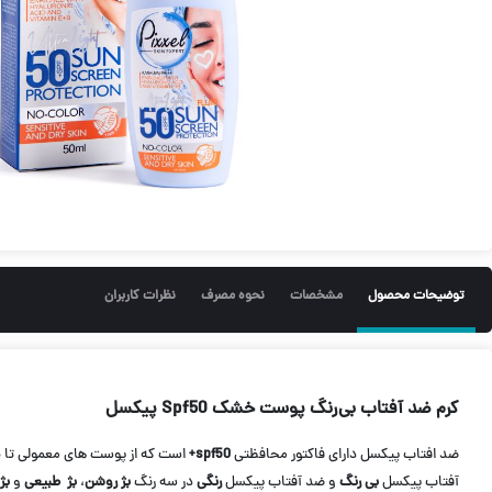
توضیحات محصول
مشخصات
نحوه مصرف
نظرات کاربران
کرم ضد آفتاب بی‌رنگ پوست خشک Spf50 پیکسل
ضد افتاب پیکسل دارای فاکتور محافظتی
spf50+
است که از پوست های معمولی تا
خ
آفتاب پیکسل
بی رنگ
و ضد آفتاب پیکسل
رنگی
در سه رنگ
بژ روشن
،
بژ طبیعی
و
بژ