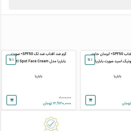
کرم ضد آفتاب SPF50+ آبرسان حاوی
کرم ضد آفتاب ضد لک SPF50+ صورت
%
۱
%
۱
ونیک اسید صورت باباریا
باباریا مدل Anti Spot Face Cream
باباریا
باباریا
۴,۰۰۰,۰۰۰
ومان
۳,۹۳۰,۰۰۰
تومان