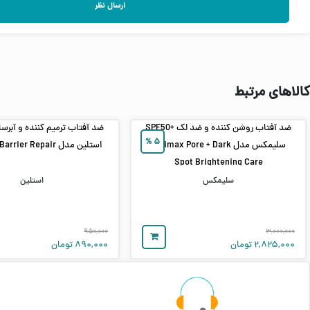
ارسال نظر
کالاهای مرتبط
ضد آفتاب روشن‌ کننده و ضد لک +SPF50
%
۵
سلیمکس مدل Celimax Pore + Dark
استلین مدل Moisture Barrier Repair
Spot Brightening Care
سلیمکس
استلین
۹۵۰,۰۰۰
۳,۰۰۰,۰۰۰
۲,۸۲۵,۰۰۰
تومان
۸۹۰,۰۰۰
تومان