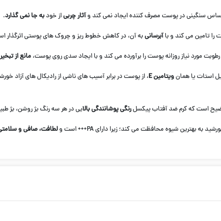
اس سنگینی در پوست مصرف کننده ایجاد نمی کند و
آثار چربی
از خود
به جا نمی گذارد
.
را تامین می کند و با
آبرسانی
به آن، در کاهش خطوط ریز و چروک های پوستی اثرگذار ا
طوبت مورد نیاز روزانه پوست را برآورده می کند و با ایجاد سدی روی پوست،
مانع از تبخیر
یل استات یا همان
ویتامین E
، از پوست در برابر آسیب های ناشی از رادیکال های آزاد خور
توضیح است که کرم ضد آفتاب پیکسل
رنگی پوشانندگی بالا
یی در هر سه رنگ بژ روشن، بژ طبیع
لطافت، صافی و سلامتی