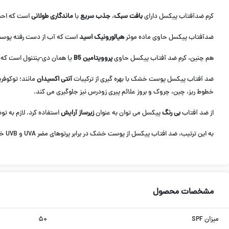
کرم ضدآفتاب پیکسل دارای
بافت سبک
،
جذب سریع
با
ماندگاری طولانی
است که احس
ضدآفتاب پیکسل حاوی ماده موثر
هیالورونیک اسید
است که آب از دست رفته پوست 
هم چنین، کرم ضد آفتاب پیکسل حاوی
پروویتامین B5
یا همان دی-پنتنول است که ر
ضد آفتاب پیکسل پوست خشک با بهره گیری از ترکیبات
آنتی اکسیدان
مانند؛ توکوفر
خطوط ریز، چین، چروک و بروز علائم پیری زودرس نیز جلوگیری می کند.
از ضد آفتاب
بی رنگ
پیکسل می توان به عنوان
زیرساز آرایش
استفاده کرد. لازم به 
به این ترتیب، ضد افتاب پيكسل از پوست خشک در برابر پرتوهای مضر UVA و UVB خورشید به بهترین شیوه محافظت می کند؛ زیرا دارای PA+++ است و
مشخصات محصول
میزان SPF
۵۰