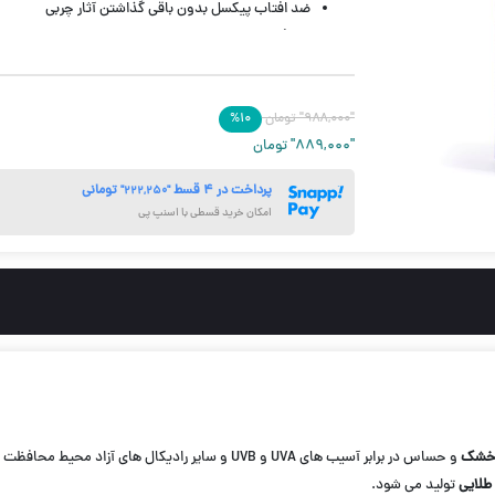
ضد افتاب پیکسل بدون باقی گذاشتن آثار چربی
محافظت از پوست در برابر UVA و UVB
آبرسان و مرطوب کننده حاوی هیالورونیک اسید و پانتنو
ضدآفتاب پیکسل دارای خاصیت آنتی اکسیدان با داشتن و
"۹۸۸,۰۰۰"
حجم 50 میل
تومان
۱۰
%
"۸۸۹,۰۰۰"
تومان
پرداخت در ۴ قسط
تومانی
"۲۲۲,۲۵۰"
امکان خرید قسطی با اسنپ پی
شک
و حساس در برابر آسیب های UVA و UVB و سایر رادیکال های آزاد محیط محافظت می کند و در بسته بندی
 طلایی
تولید می شود.