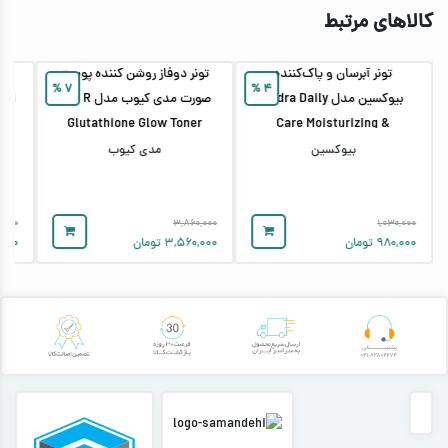
کالاهای مرتبط
تونر آبرسان و پاک‌کننده
تونر دوفاز روشن‌ کننده پوست
تو
%
۷
%
۴
بیوکسین مدل Hydra Daily
صورت مدی‌ کیوب مدل AGE R
Glutathione Glow Toner
Care Moisturizing &
Purifying
بیوکسین
مدی کیوب
,۰۰۰
۳,۸۶۰,۰۰۰
۱,۰۳۰,۰۰۰
۹۸۰,۰۰۰
تومان
۳,۵۶۰,۰۰۰
تومان
,۰۰۰