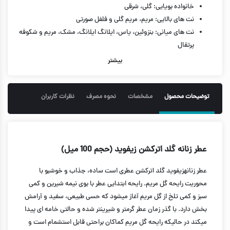
خانواده بویایی: گلی، شرقی
نت های بالایی: مریم، مریم گلی و فلفل صورتی
نت های میانی: بنزوئین، یاس، ایلانگ ایلانگ، مشک، مریم و شکوفه
پرتقال
نت های پایه: عنبر، مریم
بیشتر
حجم 100 میل
توضیحات محصول
مشخصات
نحوه مصرف
نظرات کاربران
عطر زنانه گلد اترکشن زیفوید (حجم 100 میل)
عطر زنانهزیفوید گلد اترکشن عطری است ساده، جذاب و خوشبو با
محوریت رایحه گل مریم. رایحه ابتدایی عطر با بوی نیمه شیرین و کمی
سبز و کمی تلخ از گل مریم آغاز میشود که حسی طبیعی، سفید و آرامش
بخش دارد. با گذر زمان عطر گرمتر و شیرینتر شده و حالتی خامه ای پیدا
میکند در حالیکه رایحه گل مریم کماکان براحتی قابل استشمام است و