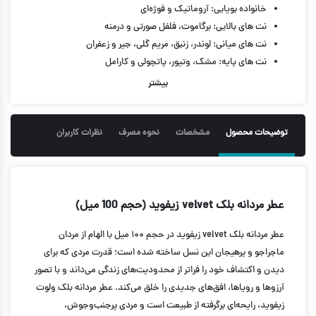
خانواده بویایی: آروماتیک و فوژه‌ای
نت های بالایی: برگاموت، فلفل صورتی و درمنه
نت های میانی: لوندر، زنبق، مریم گلی، جیر و زعفران
نت های پایه: مشک، وتیور، پاتچولی و کارامل
حجم 100 میل
بیشتر
توضیحات محصول
مشخصات
نحوه مصرف
نظرات کاربران
عطر مردانه بلک velvet زیفوید (حجم 100 میل)
عطر مردانه بلک velvet زیفوید در حجم ۱۰۰ میل با الهام از مردان
ماجراجو و پرهیجان این نسل ساخته شده است؛ قدرت مردی که برای
دیدن و اکتشاف خود را فراتر از محدودیت‌های زندگی می‌داند و با تصور
آرزو‌ها و رویاها، افق‌های جدیدی را خلق می‌کند. عطر مردانه بلک ولوت
زیفوید، رایحه‌ای برگرفته از طبیعت است و مردی پرجنب‌و‌جوش،