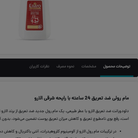
توضیحات محصول
مشخصات
نحوه مصرف
نظرات کاربران
مام رولی ضد تعریق 24 ساعته با رایحه شرقی الارو
دئودورانت ضد تعریق الارو با عطر طبیعی، یک مام رول جدید ضد تعریق از برند الارو
است، رفع بوی نامطبوع تعریق و کاهش میزان تعریق پوست تضمین می‌شود، بدون آن 
در ترکیبات مام رول الارو از آلومینیوم کلروهیدرات، آنتی باکتریال و کا