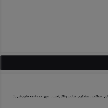
بیشتر
افزودن به سبد خرید
ارسال رایگان این محصول به سراسر کشور
اسپری مو کنتو بافتی شیری ، کرمی دارد و 100 % از مود طبیعی تشکیل شده است که حالت مو راحفظ می کند و به موهای فر زیبایی چند برابر می بخشد . اسپری مو کنتو فاقد پارابن ، سولفات ، سیلیکون ، فتالات و الکل است . اسپری مو cantu حاوی شی باتر