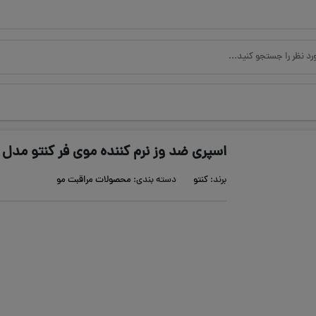
اسپری ضد وز نرم کننده موی فر کنتو مدل Next Day Shea Butter
برند:
کنتو
دسته بندی:
محصولات مراقبت مو
ویژگی های محصول:
اسپری ریفرش بعد حمام
بدون نیاز به آبکشی
قابل استفاده بر روی موهای نم دار و خشک
بازیابی ، تجدید و احیای مو فر