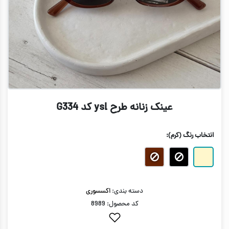
عینک زنانه طرح ysl کد G334
انتخاب رنگ
(کرم)
:
دسته بندی:
اکسسوری
کد محصول: 8989