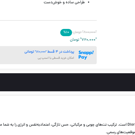
طراحی ساده و خوش‌دست
حجم200 میل
"۸۰۰,۰۰۰"
تومان
۱۰
%
"۷۲۰,۰۰۰"
تومان
پرداخت در ۴ قسط
تومانی
"۱۸۰,۰۰۰"
امکان خرید قسطی با اسنپ پی
عطری مردانه با الهام از عطر معروف Dior Sauvage است. ترکیب نت‌های چوبی و مرکباتی، حس تازگی، اعتماد‌به‌نفس
موقعیت‌های رسمی.