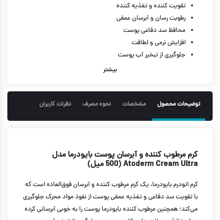
تقویت کننده و تغذیه کننده
رطوبت رسان و آبرسان عمقی
محافظ سد دفاعی پوست
افزایش نرمی و لطافت
جلوگیری از تبخیر آب پوست
حفظ رطوبت در لایه های بالایی (24 ساعت)
بیشتر
غیر آلرژی‌ زا
فاقد عطر و اسانس
فاقد پارابن و الکل های مضر
توضیحات محصول
مشخصات
نحوه مصرف
نظرات کاربران
دارای تست درماتولوژی
مناسب پوست های خشک نرمال و حتی حساس
قابل استفاده روی پوست صورت و بدن
حجم 500 میل
کرم مرطوب کننده و آبرسان پوست بایودرما مدل
Atoderm Cream Ultra (500 میل)
کرم اتودرم بایودرما، یک کرم مرطوب‌ کننده و آبرسان فوق‌العاده است که
با تقویت سد دفاعی و تغذیه عمقی پوست از نفوذ مواد محرک جلوگیری
می‌کند؛ همچنین
مرطوب کننده بایودرما
پوست را به خوبی آبرسانی کرده