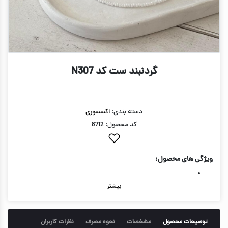
گردنبند ست کد N307
دسته بندی:
اکسسوری
کد محصول: 8712
ویژگی های محصول:
بیشتر
توضیحات محصول
مشخصات
نحوه مصرف
نظرات کاربران