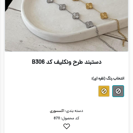
دستبند طرح ونکلیف کد B306
انتخاب رنگ
(نقره ای)
:
دسته بندی:
اکسسوری
کد محصول: 8711