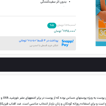
بدون اثر سفیدکنندگی
بافت بسیار سبک
قدرت جذب بالا
ترمیم کننده
"۸۹۰,۰۰۰"
بی رنگ
تومان
۵
%
"۸۴۵,۰۰۰"
تومان
حجم 50 میل
پرداخت در ۴ قسط
تومانی
"۲۱۱,۲۵۰"
امکان خرید قسطی با اسنپ پی
برای استفاده روزانه کودکان و زنان باردار انتخاب مناسبی است. ضد آفتاب فیزیکال مای