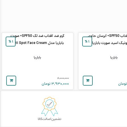
کرم ضد آفتاب SPF50+ آبرسان حاوی
کرم ضد آفتاب ضد لک SPF50+ صورت
%
۱
%
۱
ونیک اسید صورت باباریا
باباریا مدل Anti Spot Face Cream
باباریا
باباریا
۴,۰۰۰,۰۰۰
ومان
۳,۹۳۰,۰۰۰
تومان