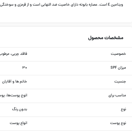
ویتامین E است. عصاره بابونه دارای خاصیت ضد التهابی است و از قرمزی و سوختگی پوست ناشی از نور آفتاب جلوگیری می‎‎کند. موم زنبور عسل سبب ترمیم پوست و افزایش لطافت آن می‎شود.
مشخصات محصول
خصوصیت
فاقد چربی، مرطوب ک
میزان SPF
۳۰
جنسیت
خانم ها و آقایان
مناسب برای
انوع پوست‌ها، پو
نوع
بدون رنگ
نوع پوست
انواع پوست