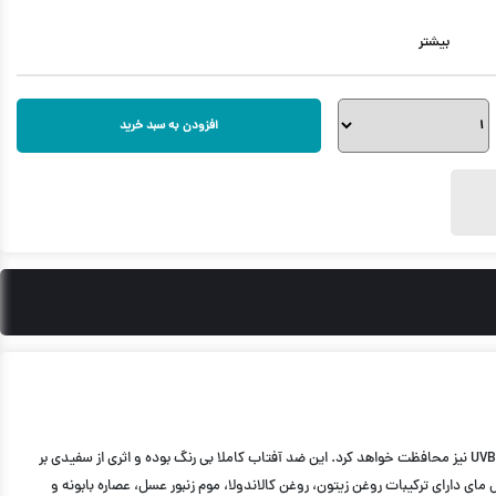
بیشتر
افزودن به سبد خرید
فلوئید ضد آفتاب فیزیکال Safe Defence SPF30 مای مناسب برای محافظت از انواع پوست به ویژه پوست‎های حساس بوده که از پوست در برابر اشعه‎های مضر خورشید UVA و UVB نیز محافظت خواهد کرد. این ضد آفتاب کاملا بی رنگ بوده و اثری از سفیدی بر
 دارای ترکیبات روغن زیتون، روغن کالاندولا، موم زنبور عسل، عصاره بابونه و