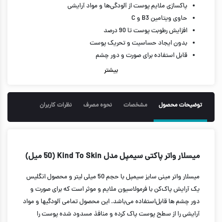
پاکسازی ملایم پوست از آلودگی‌­ها و مواد آرایشی
حاوی ویتامین B3 و C
افزایش رطوبت پوست تا 90 درصد
بدون ایجاد حساسیت و تحریک پوست
قابل ­استفاده برای صورت و دور چشم
حجم 50 میل
بیشتر
توضیحات محصول
مشخصات
نحوه مصرف
نظرات کاربران
میسلار واتر پاکتی سیمپل مدل Kind To Skin (50 میل)
میسلار واتر مینی سایز سیمپل با حجم 50 میلی لیتر و محصول انگلیس
یک آرایش پاک‌­کن با فرمولاسیون ملایم و موثر است که برای صورت و
دور چشم ها قابل­‌استفاده می‌­باشد. این محصول تمامی آلودگی­ها و مواد
آرایشی را از سطح پوست پاک کرده و منافذ مسدود شده پوست را