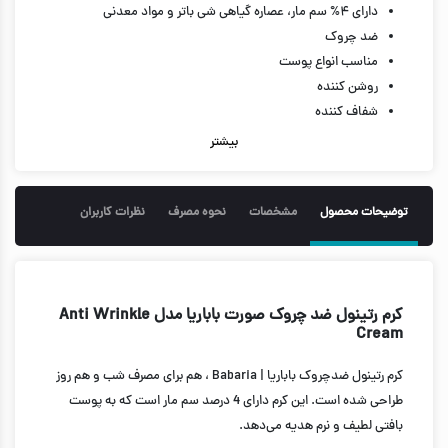
دارای ۴% سم مار، عصاره گیاهی شی باتر و مواد معدنی
ضد چروک
مناسب انواع پوست
روشن کننده
شفاف کننده
ضد جوش
بیشتر
دارای ساختار بافتی سبک و لطیف
کاهش خطوط ریز و چروک های صورت
ترمیم، بازسازی كننده، مرطوب‌کننده و نرم‌کننده پوست
توضیحات محصول
مشخصات
نحوه مصرف
نظرات کاربران
مانع خشک شدن پوست و ترک
جلوگیری از ایجاد خطوط اخم و خنده
حفظ حالت ارتجاعی پوست
حجم 50 میل
کرم رتینول ضد چروک صورت باباریا مدل Anti Wrinkle
Cream
کرم رتینول ضدچروک باباریا | Babaria ، هم برای مصرف شب و هم روز
طراحی شده است. این کرم دارای 4 درصد سم مار است که به پوست
بافتی لطیف و نرم هدیه می‌دهد.