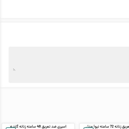
اسپری ضدتعریق زنانه 72 ساعته نیوآ مدل
اسپری ضد تعریق 48 ساعته زنانه گارنیه