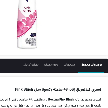
توضیحات محصول
مشخصات
نحوه مصرف
نظرات کاربران
اسپری ضدتعریق زنانه 48 ساعته رکسونا مدل Pink Blush
اسپری ضدتعریق زنانه
Rexona Pink Blush
با محافظت ۴۸ ساعته، ترکیبی از اثربخشی بالا در کنترل تعریق و بوی نامطبوع و رایحه‌ای لطیف و زنانه است. این محصول با تکنولوژی
رایحه گل‌های تازه و میوه‌ای آن حس شادابی و طراوت را در تمام طول روز به پو