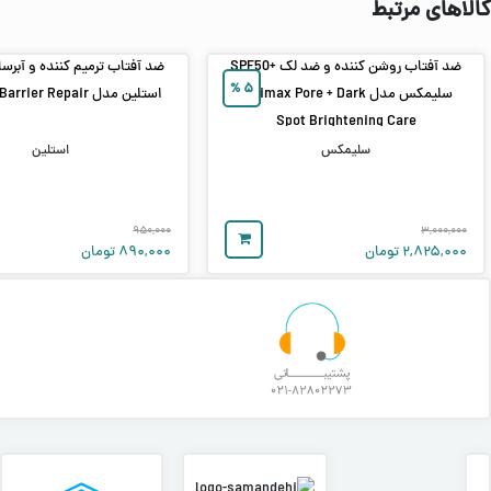
کالاهای مرتبط
ضد آفتاب روشن‌ کننده و ضد لک +SPF50
%
۵
سلیمکس مدل Celimax Pore + Dark
استلین مدل Moisture Barrier Repair
Spot Brightening Care
سلیمکس
استلین
۹۵۰,۰۰۰
۳,۰۰۰,۰۰۰
۲,۸۲۵,۰۰۰
تومان
۸۹۰,۰۰۰
تومان