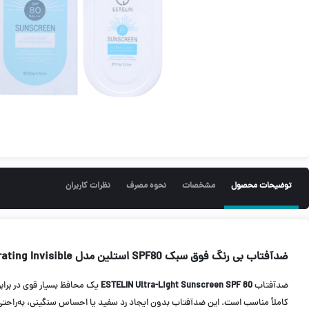
توضیحات محصول
مشخصات
نحوه مصرف
نظرات کاربران
ضدآفتاب بی رنگ فوق سبک SPF80 استلین مدل Ultra Light Hydrating Invisible
ضدآفتاب
ESTELIN Ultra-Light Sunscreen SPF 80
یک محافظ بسیار قوی در برابر اشعه‌های مضر VB
کاملاً مناسب است. این ضدآفتاب بدون ایجاد رد سفید یا احساس سنگینی، به‌راحتی 