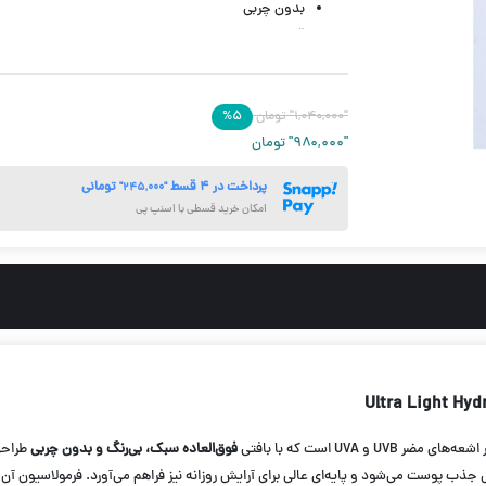
بدون چربی
قابل استفاده برای انواع پوست
جذب سریع و بدون چسبندگی
ایده‌آل برای استفاده روزانه و زیر آرایش
"۱,۰۴۰,۰۰۰"
تومان
۵
%
کمک به جلوگیری از آفتاب‌سوختگی، لک و پیری زودرس
"۹۸۰,۰۰۰"
تومان
مرطوب‌کننده و حفظ‌کننده رطوبت طبیعی پوست
فاقد رنگ و بوهای سنگین یا حساسیت‌زا
پرداخت در ۴ قسط
تومانی
"۲۴۵,۰۰۰"
مناسب برای بانوان و آقایان
امکان خرید قسطی با اسنپ پی
حجم 100 گرم
U و UVA است که با بافتی
فوق‌العاده سبک، بی‌رنگ و بدون چربی
طراحی
جذب پوست می‌شود و پایه‌ای عالی برای آرایش روزانه نیز فراهم می‌آورد. فرمولاسیون آ