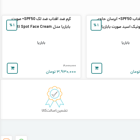
کرم ضد آفتاب SPF50+ آبرسان حاوی
کرم ضد آفتاب ضد لک SPF50+ صورت
%
۱
%
۱
ونیک اسید صورت باباریا
باباریا مدل Anti Spot Face Cream
باباریا
باباریا
۴,۰۰۰,۰۰۰
ومان
۳,۹۳۰,۰۰۰
تومان