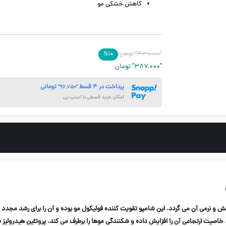
کاهش خشکی مو
درخشان کننده
براق کننده
مرطوب کننده
"۴۳۰,۰۰۰"
مغذی مو
تومان
۱۰
%
"۳۸۷,۰۰۰"
تومان
آبرسان
حجم 200 میل
پرداخت در ۴ قسط
تومانی
"۹۶,۷۵۰"
امکان خرید قسطی با اسنپ پی
 و نرمی آن می گردد. این شامپو تقویت کننده فولیکول مو بوده و آن را برای رشد مجدد 
خاصیت ارتجاعی آن را افزایش داده و شکنندگی موها را برطرف می کند. پروتئین هیدرولی