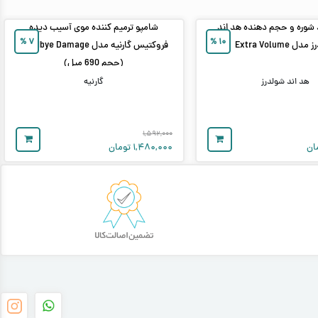
شوره و حجم دهنده هد اند
شامپو ترمیم کننده موی آسیب دیده
%
۷
%
۱۰
ل Extra Volume
فروکتیس گارنیه مدل Goodbye Damage
(حجم 690 میل)
هد اند شولدرز
گارنیه
۱,۵۹۲,۰۰۰
ان
۱,۴۸۰,۰۰۰
تومان