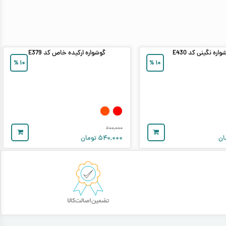
اره نگینی کد E430
گوشواره ارکیده خاص کد E379
%
۱۰
%
۱۰
۶۰۰,۰۰۰
ان
۵۴۰,۰۰۰
تومان