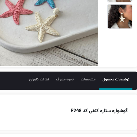
توضیحات محصول
مشخصات
نحوه مصرف
نظرات کاربران
گوشواره ستاره کنفی کد E248